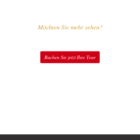
Möchten Sie mehr sehen?
The Sound of Music erleben
Buchen Sie jetzt Ihre Tour
Entdecken Sie unsere Touren für Fans von The Sound of
Music in Salzburg: Original Sound of Music Tour®,
Sound of Music Tour & Schnitzel, Sound of Music
Privattouren, Sound of Music Special Package, Sound of
Music & Schloss Leopoldskron Package u.v.m.