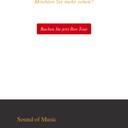
Möchten Sie mehr sehen?
The Sound of Music erleben
Buchen Sie jetzt Ihre Tour
Entdecken Sie unsere Touren für Fans von The Sound of
Music in Salzburg: Original Sound of Music Tour®,
Sound of Music Tour & Schnitzel, Sound of Music
Privattouren, Sound of Music Special Package, Sound of
Music & Schloss Leopoldskron Package u.v.m.
Sound of Music