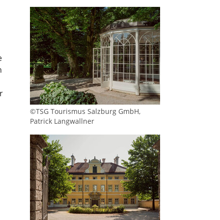
e
h
r
©TSG Tourismus Salzburg GmbH,
Patrick Langwallner