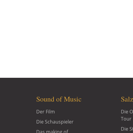
Entdecken Sie unsere Touren für
Tour & Schnitzel, Sound of Mus
Sound of Music
Sal
Der Film
Die O
Tour
Die Schauspieler
Die S
Das making of