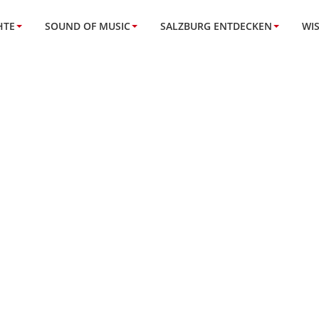
HTE
SOUND OF MUSIC
SALZBURG ENTDECKEN
WI