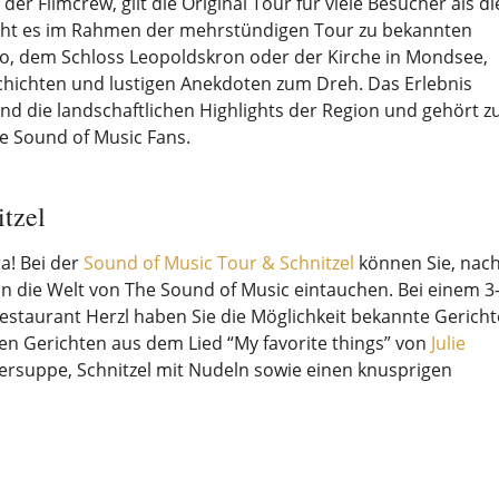
der Filmcrew, gilt die Original Tour für viele Besucher als di
geht es im Rahmen der mehrstündigen Tour zu bekannten
bo, dem Schloss Leopoldskron oder der Kirche in Mondsee,
hichten und lustigen Anekdoten zum Dreh. Das Erlebnis
 und die landschaftlichen Highlights der Region und gehört z
e Sound of Music Fans.
tzel
a! Bei der
Sound of Music Tour & Schnitzel
können Sie, nac
in die Welt von The Sound of Music eintauchen. Bei einem 3
estaurant Herzl haben Sie die Möglichkeit bekannte Gericht
den Gerichten aus dem Lied “My favorite things” von
Julie
ersuppe, Schnitzel mit Nudeln sowie einen knusprigen