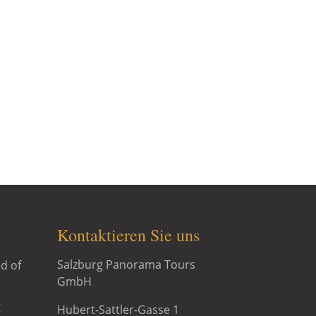
d of Music Tour®, Sound of Music
of Music & Schloss Leopoldskron
Kontaktieren Sie uns
Salzburg Panorama Tours
d of
GmbH
g
Hubert-Sattler-Gasse 1