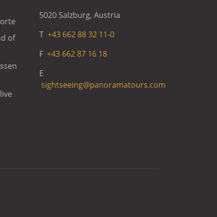
5020 Salzburg, Austria
orte
T
+43 662 88 32 11-0
d of
F
+43 662 87 16 18
issen
E
sightseeing@panoramatours.com
live