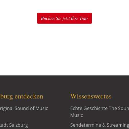
The Sound of Music erleben
Buchen Sie jetzt Ihre Tour
 Fans von The Sound of Music in Salzburg: Original Soun
ic Privattouren, Sound of Music Special Package, Sound 
Package u.v.m.
zburg entdecken
Wissenswertes
riginal Sound of Music
Echte Geschichte The Soun
Music
tadt Salzburg
Sendetermine & Streamin