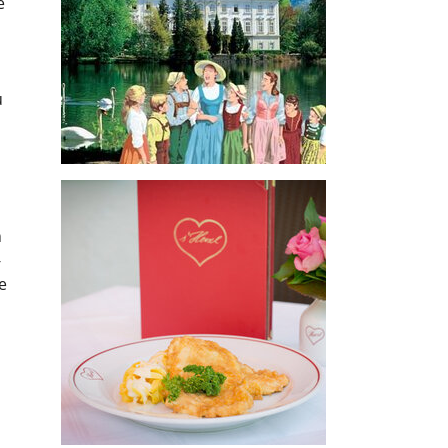
e
u
h
-
e