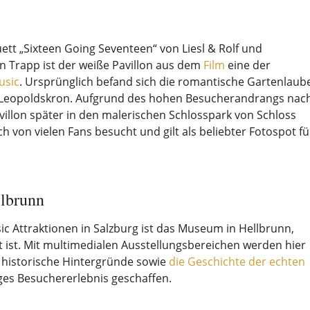
tt „Sixteen Going Seventeen“ von Liesl & Rolf und
 Trapp ist der weiße Pavillon aus dem
Film
eine der
usic
. Ursprünglich befand sich die romantische Gartenlaub
 Leopoldskron. Aufgrund des hohen Besucherandrangs nac
illon später in den malerischen Schlosspark von Schloss
ch von vielen Fans besucht und gilt als beliebter Fotospot fü
lbrunn
ic Attraktionen in Salzburg ist das Museum in Hellbrunn,
ist. Mit multimedialen Ausstellungsbereichen werden hier
 historische Hintergründe sowie
die Geschichte der echten
iges Besuchererlebnis geschaffen.